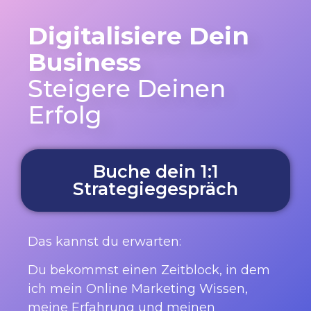
Digitalisiere Dein
Business
Steigere Deinen
Erfolg
Buche dein 1:1
Strategiegespräch
Das kannst du erwarten:
Du bekommst einen Zeitblock, in dem
ich mein Online Marketing Wissen,
meine Erfahrung und meinen