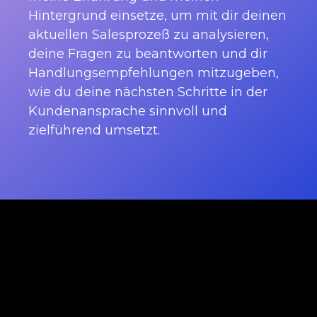
Hintergrund einsetze, um mit dir deinen
aktuellen Salesprozeß zu analysieren,
deine Fragen zu beantworten und dir
Handlungsempfehlungen mitzugeben,
wie du deine nächsten Schritte in der
Kundenansprache sinnvoll und
zielführend umsetzt.